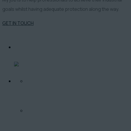
goals whilst having adequate protection along the way.
GET IN TOUCH
O PROJEKTE
LOKALITA