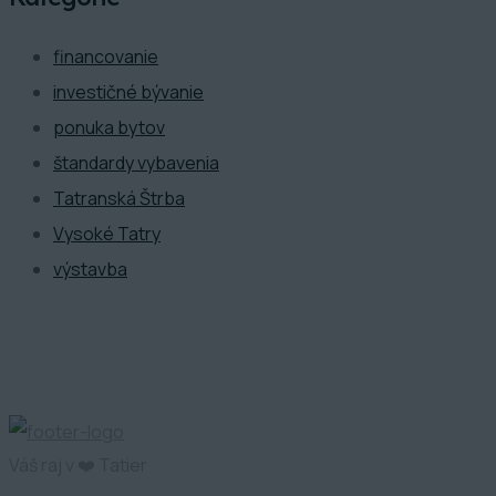
financovanie
investičné bývanie
ponuka bytov
štandardy vybavenia
Tatranská Štrba
Vysoké Tatry
výstavba
Váš raj v ❤️ Tatier