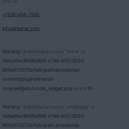
064781.
+(528) 456-7592
info@interiar.com
Warning
: Undefined array key "tiktok" in
/data/8/e/8e58a9b8-47dd-4651-8259-
80fe9173073b/tatrypark.sk/web/wp-
content/plugins/interiar-
core/widgets/social_widget.php
on line
85
Warning
: Undefined array key "whatsapp" in
/data/8/e/8e58a9b8-47dd-4651-8259-
80fe9173073b/tatrypark.sk/web/wp-