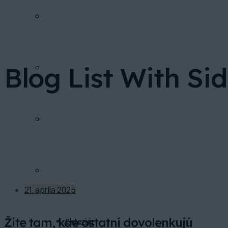
PONUKA BYTOV
Blog List With Si
FINANCOVANIE
INVESTIČNÁ KALKULAČKA
GALÉRIA
21. apríla 2025
Žite tam, kde ostatní dovolenkujú
Exteriér