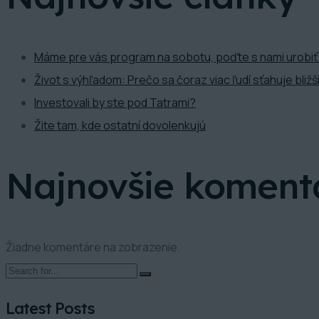
Máme pre vás program na sobotu, poďte s nami urobiť
Život s výhľadom: Prečo sa čoraz viac ľudí sťahuje bliž
Investovali by ste pod Tatrami?
Žite tam, kde ostatní dovolenkujú
Najnovšie koment
Žiadne komentáre na zobrazenie.
Latest Posts