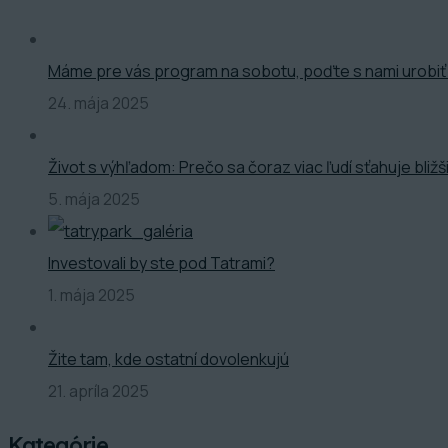
Máme pre vás program na sobotu, poďte s nami urobiť
24. mája 2025
Život s výhľadom: Prečo sa čoraz viac ľudí sťahuje bliž
5. mája 2025
Investovali by ste pod Tatrami?
1. mája 2025
Žite tam, kde ostatní dovolenkujú
21. apríla 2025
Kategórie