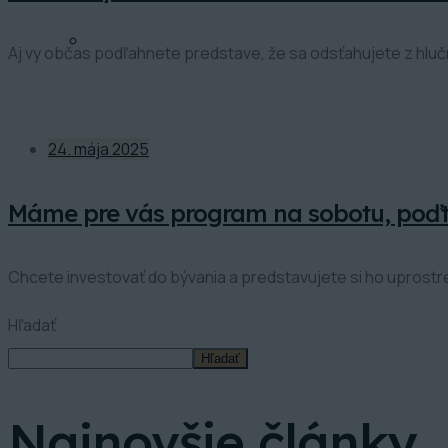
KONTAKT
Aj vy občas podľahnete predstave, že sa odsťahujete z hluč
24. mája 2025
Máme pre vás program na sobotu, poďte
Chcete investovať do bývania a predstavujete si ho uprost
Hľadať
Hľadať
Najnovšie články