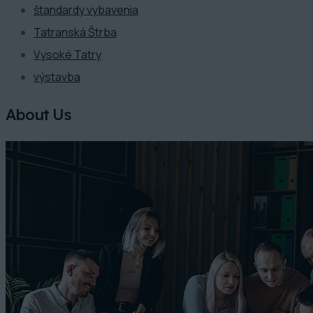
štandardy vybavenia
Tatranská Štrba
Vysoké Tatry
výstavba
About Us