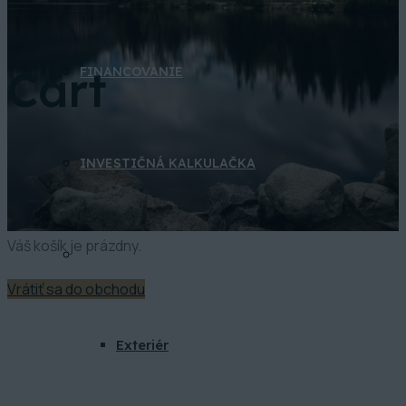
Cart
FINANCOVANIE
INVESTIČNÁ KALKULAČKA
Váš košík je prázdny.
GALÉRIA
Vrátiť sa do obchodu
Exteriér