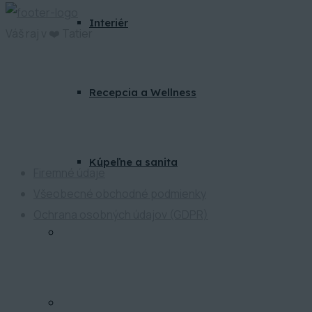
Interiér
Váš raj v ❤️ Tatier
Recepcia a Wellness
ATP Development
Kúpeľne a sanita
Firemné údaje
Všeobecné obchodné podmienky
Ochrana osobných údajov (GDPR)
BLOG
KONTAKT