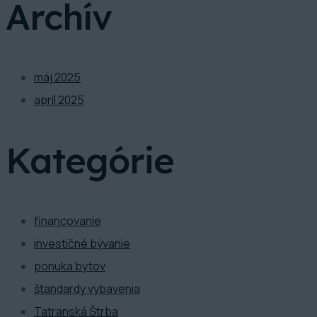
Archív
máj 2025
apríl 2025
Kategórie
financovanie
investičné bývanie
ponuka bytov
štandardy vybavenia
Tatranská Štrba