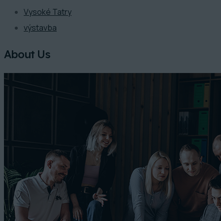
Vysoké Tatry
výstavba
About Us