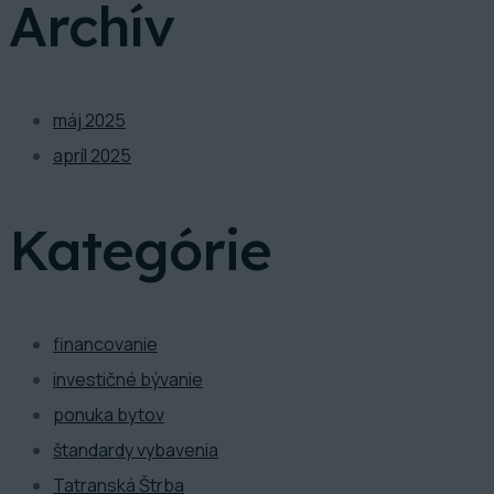
Archív
máj 2025
apríl 2025
Kategórie
financovanie
investičné bývanie
ponuka bytov
štandardy vybavenia
Tatranská Štrba