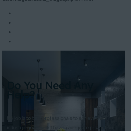
Do You Need Any
Help?
My job is to help professionals to achieve their
industrial goals whilst having adequate protection