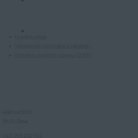
BLOG
ATP Development
KONTAKT
Firemné údaje
Všeobecné obchodné podmienky
Ochrana osobných údajov (GDPR)
Kontakty
Hálkova 9092
010 01 Žilina
+421 905 202 504