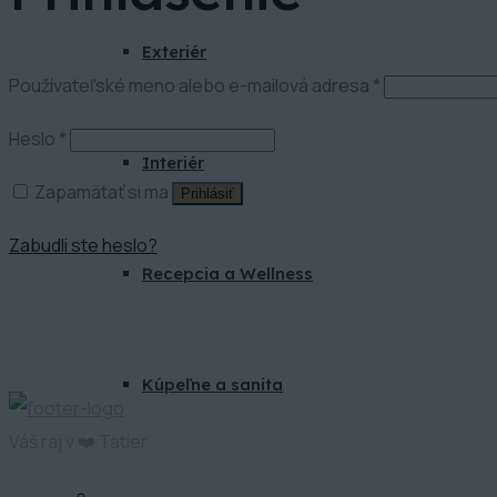
Exteriér
Povinné
Používateľské meno alebo e-mailová adresa
*
Povinné
Heslo
*
Interiér
Zapamätať si ma
Prihlásiť
Zabudli ste heslo?
Recepcia a Wellness
Kúpeľne a sanita
Váš raj v ❤️ Tatier