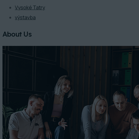
Vysoké Tatry
výstavba
About Us