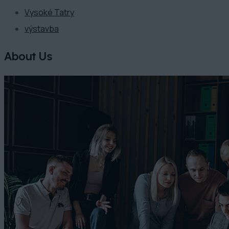
Vysoké Tatry
výstavba
About Us