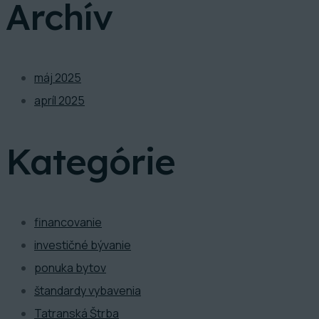
Archív
máj 2025
apríl 2025
Kategórie
financovanie
investičné bývanie
ponuka bytov
štandardy vybavenia
Tatranská Štrba