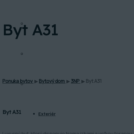
Byt A31
FINANCOVANIE
INVESTIČNÁ KALKULAČKA
Ponuka bytov
▶
Bytový dom
▶
3NP
▶
Byt A31
GALÉRIA
Byt A31
Exteriér
Luxusný byt, ktorý disponuje troma izbami a veľkou terasou.