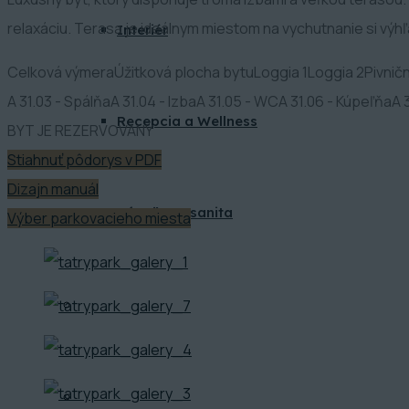
relaxáciu. Terasa je ideálnym miestom na vychutnanie si výh
Interiér
Celková výmera
Úžitková plocha bytu
Loggia 1
Loggia 2
Pivnič
A 31.03 - Spálňa
A 31.04 - Izba
A 31.05 - WC
A 31.06 - Kúpeľňa
A 
Recepcia a Wellness
BYT JE REZERVOVANÝ
Stiahnuť pôdorys v PDF
Dizajn manuál
Kúpeľne a sanita
Výber parkovacieho miesta
BLOG
KONTAKT