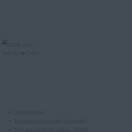
Váš raj v ❤️ Tatier
ATP Development
Firemné údaje
Všeobecné obchodné podmienky
Ochrana osobných údajov (GDPR)