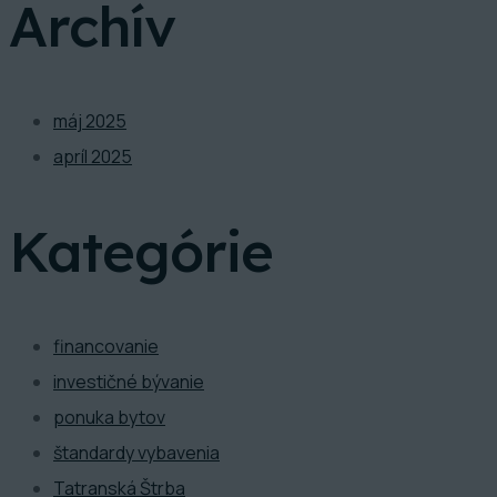
Archív
máj 2025
apríl 2025
Kategórie
financovanie
investičné bývanie
ponuka bytov
štandardy vybavenia
Tatranská Štrba