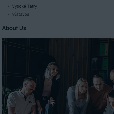
Vysoké Tatry
výstavba
About Us