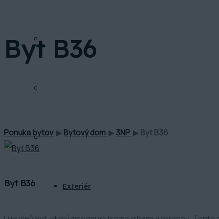
Byt B36
FINANCOVANIE
INVESTIČNÁ KALKULAČKA
Ponuka bytov
▶
Bytový dom
▶
3NP
▶
Byt B36
GALÉRIA
Byt B36
Exteriér
Luxusný byt, ktorý disponuje troma izbami a terasou. Tento 