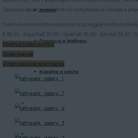
Terasa je ideálnym miestom na vychutnanie si výhľadu a prí
Interiér
Celková výmera
Úžitková plocha bytu
Loggia
Pivničná kobka
B
B 36.04 - Kúpeľňa
B 36.05 - Spálňa
B 36.06 - Šatník
B 36.07 - 
Recepcia a Wellness
Stiahnuť pôdorys v PDF
Dizajn manuál
Výber parkovacieho miesta
Kúpeľne a sanita
BLOG
KONTAKT